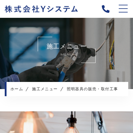
ホーム
当社について
施工メニュー
施工メニュー
MENU
施工実績
施工の流れ
よくある質問
お知らせ
ホーム
施工メニュー
照明器具の販売・取付工事
コンテンツ
採用情報
プライバシーポリシー