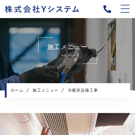
ホーム
当社について
施工メニュー
施工メニュー
MENU
施工実績
施工の流れ
よくある質問
お知らせ
ホーム
施工メニュー
冷暖房設備工事
コンテンツ
採用情報
プライバシーポリシー